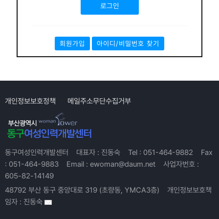
회원가입
아이디/비밀번호 찾기
개인정보보호정책
메일주소무단수집거부
동구여성인력개발센터
대표자 :
진동숙
Tel :
051-464-9882
Fax
:
051-464-9883
Email :
ewoman@daum.net
사업자번호 :
605-82-14149
48792 부산 동구 중앙대로 319 (초량동, YMCA3층)
개인정보보호책
임자 :
진동숙