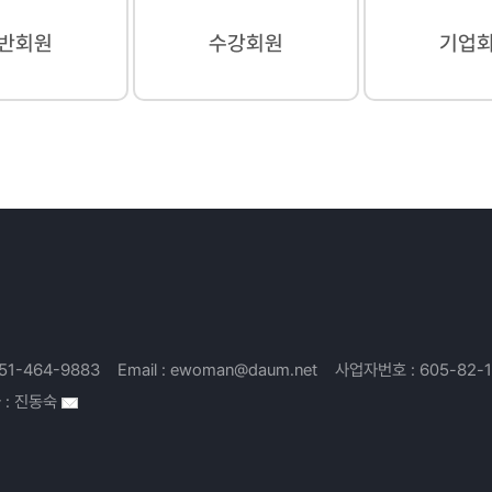
반회원
수강회원
기업
51-464-9883
Email :
ewoman@daum.net
사업자번호 :
605-82-
 :
진동숙