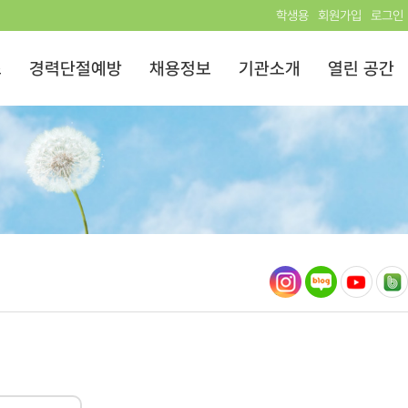
학생용
회원가입
로그인
스
경력단절예방
채용정보
기관소개
열린 공간