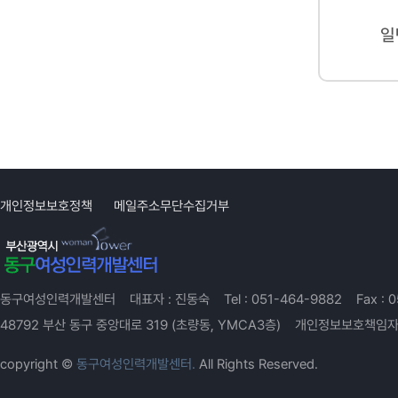
일
개인정보보호정책
메일주소무단수집거부
동구여성인력개발센터
대표자 :
진동숙
Tel :
051-464-9882
Fax :
0
48792 부산 동구 중앙대로 319 (초량동, YMCA3층)
개인정보보호책임자
copyright ©
동구여성인력개발센터.
All Rights Reserved.