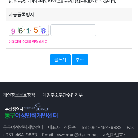
단, 총 용량은 서버에 설정된 최대업로드 용량인
512M
를 초과 할 수 없습니다.
자동등록방지
이미지의 숫자를 입력하세요.
취소
개인정보보호정책
메일주소무단수집거부
동구여성인력개발센터
대표자 :
진동숙
Tel :
051-464-9882
Fax
:
051-464-9883
Email :
ewoman@daum.net
사업자번호 :