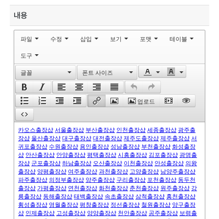
내용
파일
수정
삽입
보기
포맷
테이블
도구
글꼴
폰트 사이즈
업로드