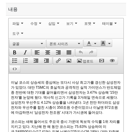
내용
파일
수정
삽입
보기
포맷
테이블
도구
글꼴
폰트 사이즈
업로드