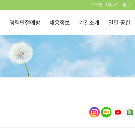
학생용
회원가입
로그인
스
경력단절예방
채용정보
기관소개
열린 공간