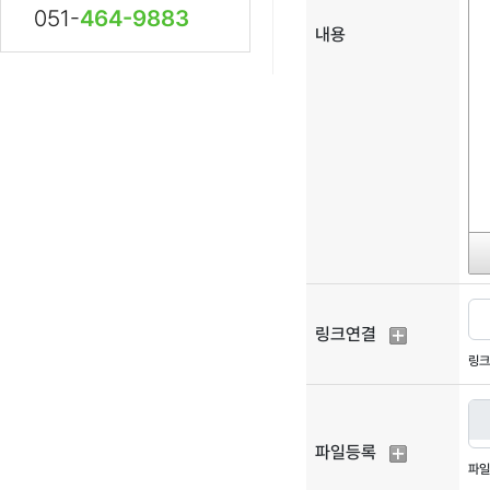
051-
464-9883
내용
링크연결
링크
파일등록
파일