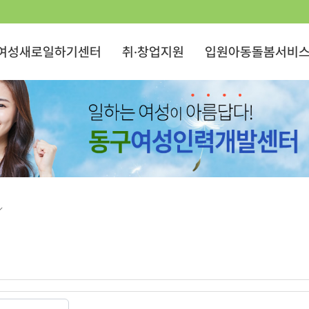
여성새로일하기센터
취·창업지원
입원아동돌봄서비