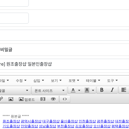
비밀글
파일
수정
삽입
보기
포맷
테이블
도구
글꼴
폰트 사이즈
업로드