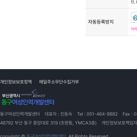
단,
자동등록방지
이미
개인정보보호정책
메일주소무단수집거부
동구여성인력개발센터
대표자 :
진동숙
Tel :
051-464-9882
Fax :
0
48792 부산 동구 중앙대로 319 (초량동, YMCA3층)
개인정보보호책임자
copyright ©
동구여성인력개발센터.
All Rights Reserved.