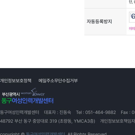
단,
자동등록방지
이미
개인정보보호정책
메일주소무단수집거부
동구여성인력개발센터
대표자 :
진동숙
Tel :
051-464-9882
Fax :
0
48792 부산 동구 중앙대로 319 (초량동, YMCA3층)
개인정보보호책임자
copyright ©
동구여성인력개발센터.
All Rights Reserved.