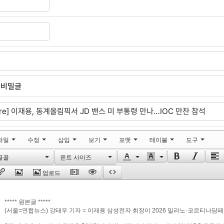
비밀글
파일
수정
삽입
보기
포맷
테이블
도구
글꼴
폰트 사이즈
업로드