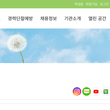
학생용
회원가입
로그인
스
경력단절예방
채용정보
기관소개
열린 공간