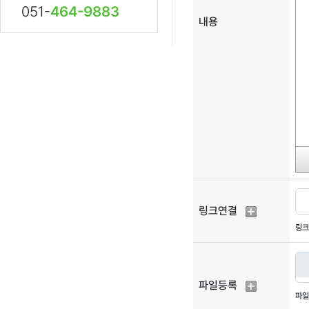
051-
464-9883
내용
링크연결
링크
파일등록
파일