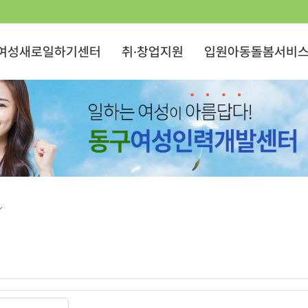
여성새로일하기센터
취·창업지원
입원아동돌봄서비