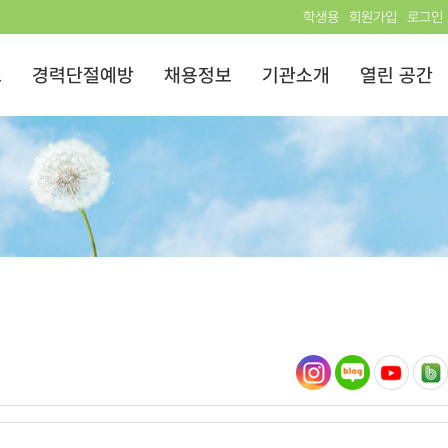
학생용
회원가입
로그인
스
경력단절예방
채용정보
기관소개
열린 공간