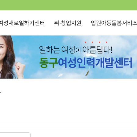
여성새로일하기센터
취·창업지원
입원아동돌봄서비