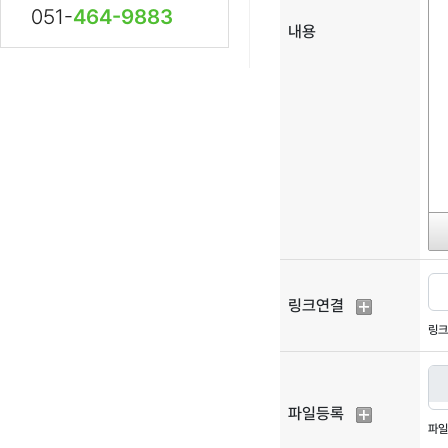
051-
464-9883
내용
링크연결
링크
파일등록
파일