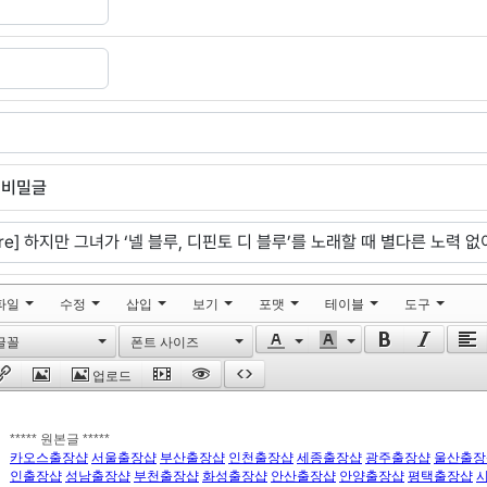
비밀글
파일
수정
삽입
보기
포맷
테이블
도구
글꼴
폰트 사이즈
업로드