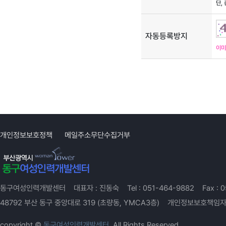
단,
자동등록방지
이미
개인정보보호정책
메일주소무단수집거부
동구여성인력개발센터
대표자 :
진동숙
Tel :
051-464-9882
Fax :
0
48792 부산 동구 중앙대로 319 (초량동, YMCA3층)
개인정보보호책임자
copyright ©
동구여성인력개발센터.
All Rights Reserved.