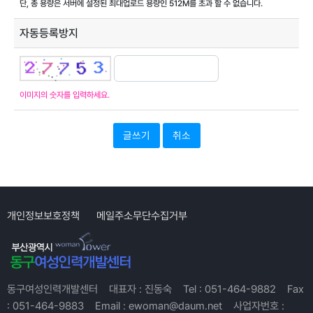
단, 총 용량은 서버에 설정된 최대업로드 용량인
512M
를 초과 할 수 없습니다.
자동등록방지
이미지의 숫자를 입력하세요.
취소
개인정보보호정책
메일주소무단수집거부
동구여성인력개발센터
대표자 :
진동숙
Tel :
051-464-9882
Fax
:
051-464-9883
Email :
ewoman@daum.net
사업자번호 :