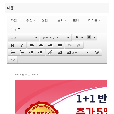
내용
파일
수정
삽입
보기
포맷
테이블
도구
글꼴
폰트 사이즈
업로드