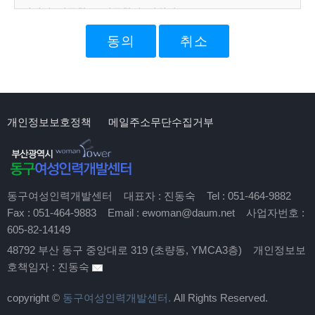
이메일, 최종학교, 최종학력, 지원경로
개인정보 수집방법
홈페이지(수강신청)
취소
개인정보보호정책
메일주소무단수집거부
동구여성인력개발센터
대표자 :
진동숙
Tel :
051-464-9882
Fax :
051-464-9883
Email :
ewoman@daum.net
사업자번호 :
605-82-14149
48792 부산 동구 중앙대로 319 (초량동, YMCA3층)
개인정보보
호책임자 :
진동숙
copyright ©
동구여성인력개발센터.
All Rights Reserved.