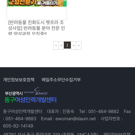
[반려동물 친화도시 펫프라 조
성사업] 반려동물 분야 전문 인
력 양성과정 모집중!!
1
개인정보보호정책
메일주소무단수집거부
동구여성인력개발센터
대표자 :
진동숙
Tel :
051-464-9882
Fax
:
051-464-9883
Email :
ewoman@daum.net
사업자번호 :
605-82-14149
48792 부산 동구 중앙대로 319 (초량동, YMCA3층)
개인정보보호책