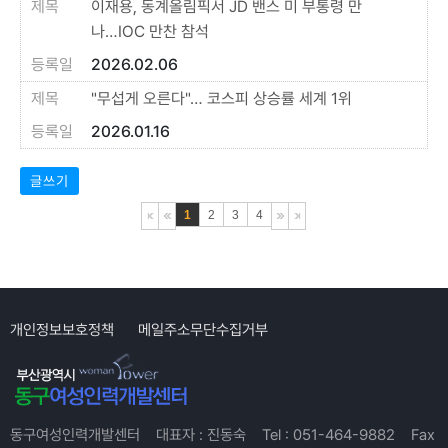
이재용, 동계올림픽서 JD 밴스 미 부통령 만
나…IOC 만찬 참석
2026.02.06
"무섭게 오른다"… 코스피 상승률 세계 1위
2026.01.16
글쓰기
1
2
3
4
개인정보보호정책
메일주소무단수집거부
동구여성인력개발센터
대표자 :
진동숙
Tel :
051-464-9882
Fax